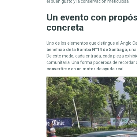
el buen gusto y la conservación meticulosa.
E
E
Un evento con propósi
L
M
concreta
E
R
Uno de los elementos que distingue al Anglo Car
C
beneficio de la Bomba N°14 de Santiago
, una
U
De este modo, cada entrada, cada pieza exhibid
R
comunitaria. Una forma poderosa de recordar q
I
convertirse en un motor de ayuda real
.
O