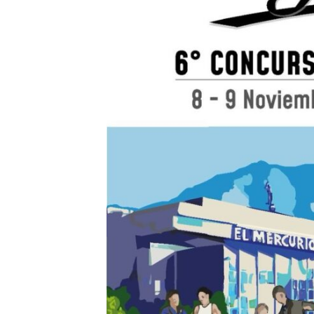
N
C
I
A
,
H
I
S
T
O
R
I
A
Y
S
O
L
I
D