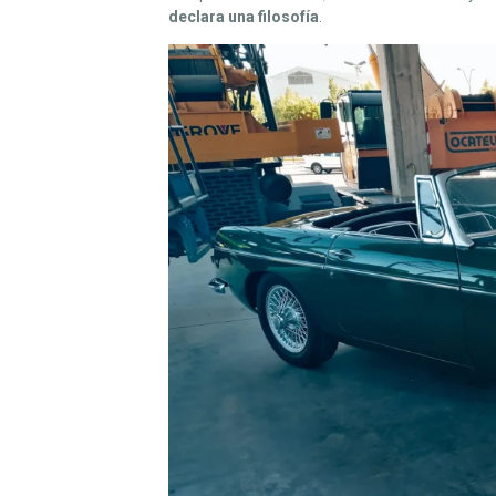
I
declara una filosofía
.
E
N
Z
O
D
E
U
N
A
P
A
S
I
Ó
N
.