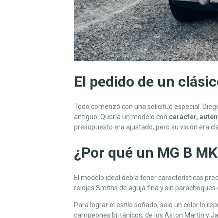
T
Á
N
I
C
O
Q
El pedido de un clási
U
E
Todo comenzó con una solicitud especial. Dieg
M
antiguo. Quería un modelo con
carácter, auten
A
presupuesto era ajustado, pero su visión era c
R
C
¿Por qué un MG B MK
A
E
L
El modelo ideal debía tener características prec
C
relojes Smiths de aguja fina y sin parachoques 
O
Para lograr el estilo soñado, solo un color lo r
M
campeones británicos, de los Aston Martin y Ja