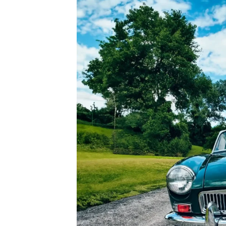
M
G
B
1
9
6
7
:
U
N
C
L
Á
S
I
C
O
B
R
I