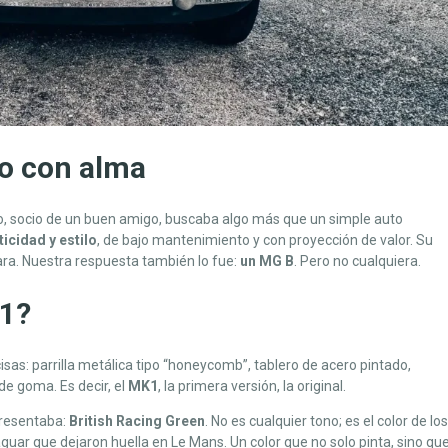
co con alma
o, socio de un buen amigo, buscaba algo más que un simple auto
ticidad y estilo
, de bajo mantenimiento y con proyección de valor. Su
lara. Nuestra respuesta también lo fue:
un MG B
. Pero no cualquiera.
1?
isas: parrilla metálica tipo “honeycomb”, tablero de acero pintado,
de goma. Es decir, el
MK1
, la primera versión, la original.
epresentaba:
British Racing Green
. No es cualquier tono; es el color de los
guar que dejaron huella en Le Mans. Un color que no solo pinta, sino qu