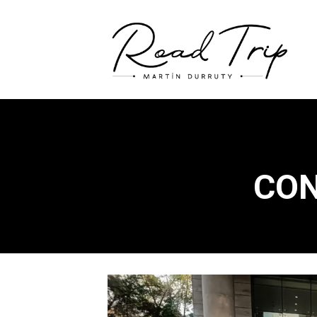
CON
C
O
N