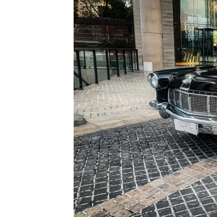
T
I
N
E
N
T
A
L
M
A
R
K
I
I
1
9
5
6